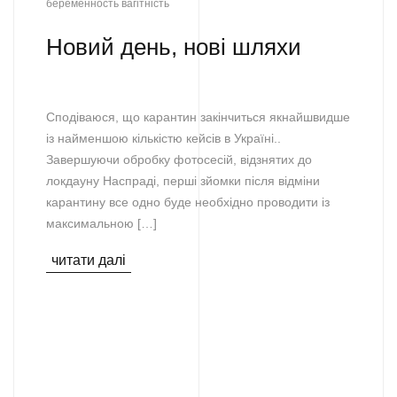
беременность
вагітність
Новий день, нові шляхи
Сподіваюся, що карантин закінчиться якнайшвидше
із найменшою кількістю кейсів в Україні..
Завершуючи обробку фотосесій, відзнятих до
локдауну Наспраді, перші зйомки після відміни
карантину все одно буде необхідно проводити із
максимальною […]
читати далі