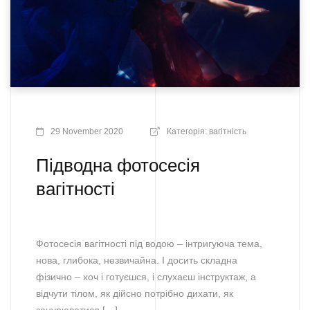
29 November 2020
Категорія:
вагітність
Підводна фотосесія
вагітності
Фотосесія вагітності під водою – інтригуюча тема,
нова, глибока, незвичайна. І досить складна
фізично – хоч і готуєшся, і слухаєш інструктаж, а
відчути тілом, як дійсно потрібно дихати, як