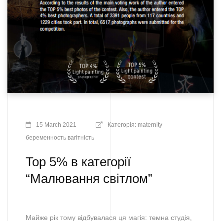
15 March 2021
Категорія:
maternity
беременность
вагітність
Top 5% в категорії
“Малювання світлом”
Майже рік тому відбувалася ця магія: темна студія,