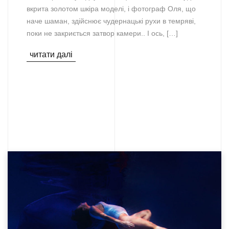
вкрита золотом шкіра моделі, і фотограф Оля, що
наче шаман, здійснює чудернацькі рухи в темряві,
поки не закриється затвор камери.. І ось, […]
читати далі