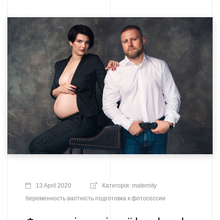
13 April 2020
Категорія:
maternity
беременность
вагітність
подготовка к фотосессии