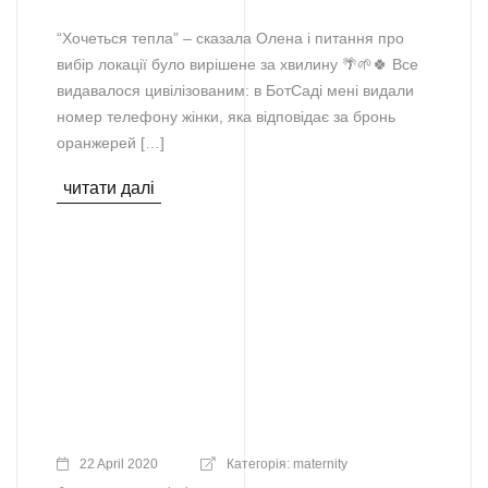
“Хочеться тепла” – сказала Олена і питання про
вибір локації було вирішене за хвилину 🌴🌱🍀 Все
видавалося цивілізованим: в БотСаді мені видали
номер телефону жінки, яка відповідає за бронь
оранжерей […]
читати далі
22 April 2020
Категорія:
maternity