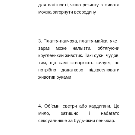
для вагітності, якщо резинку з живота
можна загорнути всередину
3. Плаття-панчоха, плаття-майка, яке і
зараз може налызти, обтягуючи
кругленький животик. Такі сукні чудові
тим, що самі створюють силует, не
потрібно додатково підкреслювати
животик руками
4. Об’ємні светри або кардигани. Це
мило, затишно і набагато
сексуальніше за будь-який пеньюар.