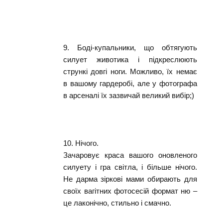
9. Боді-купальники, що обтягують
силует животика і підкреслюють
стрункі довгі ноги. Можливо, їх немає
в вашому гардеробі, але у фотографа
в арсеналі їх зазвичай великий вибір;)
10. Нічого.
Зачаровує краса вашого оновленого
силуету і гра світла, і більше нічого.
Не дарма зіркові мами обирають для
своїх вагітних фотосесій формат ню –
це лаконічно, стильно і смачно.