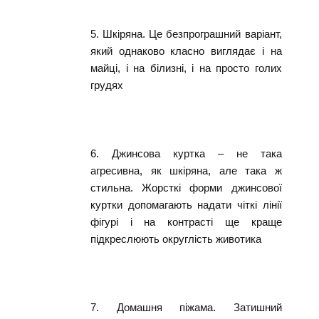
5. Шкіряна. Це безпрограшний варіант,
який однаково класно виглядає і на
майці, і на білизні, і на просто голих
грудях
6. Джинсова куртка – не така
агресивна, як шкіряна, але така ж
стильна. Жорсткі форми джинсової
куртки допомагають надати чіткі лінії
фігурі і на контрасті ще краще
підкреслюють округлість животика
7. Домашня піжама. Затишний