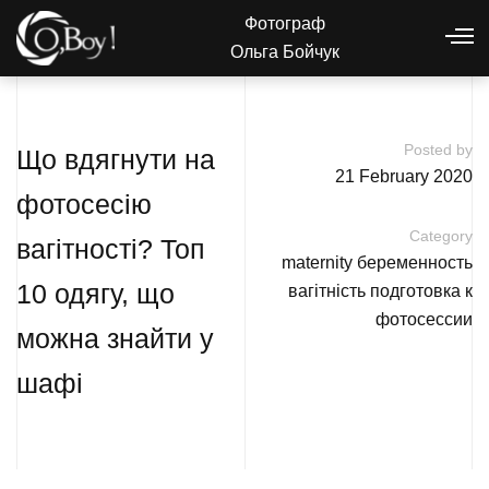
Фотограф
Ольга Бойчук
Posted by
Що вдягнути на
21 February 2020
фотосесію
Category
вагітності? Топ
maternity
беременность
10 одягу, що
вагітність
подготовка к
фотосессии
можна знайти у
шафі