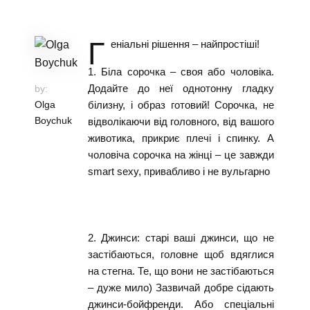
Г
еніальні рішення – найпростіші!
1. Біла сорочка – своя або чоловіка.
Додайте до неї однотонну гладку
by:
Olga
білизну, і образ готовий! Сорочка, не
Boychuk
відволікаючи від головного, від вашого
животика, прикриє плечі і спинку. А
чоловіча сорочка на жінці – це завжди
smart sexy, привабливо і не вульгарно
2. Джинси: старі ваші джинси, що не
застібаються, головне щоб вдяглися
на стегна. Те, що вони не застібаються
– дуже мило) Зазвичай добре сідають
джинси-бойфренди. Або спеціальні